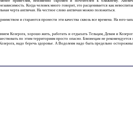
 менее приветлив, неизменно скромен и почтителен к ближнему. Англич
 независимость. Когда человек много говорит, это расценивается как невоспит
льная черта англичан. На честное слово англичан можно положиться.
иимством и стараются пронести эти качества сквозь все времена. На юго-зап
янием Козерога, хорошо жить, работать и отдыхать Тельцам, Девам и Козерог
шествовать по этим территориям просто опасно. Близнецам не рекомендуется на
 Козерога, надо беречь здоровье. А Водолеям надо быть предельно осторожны