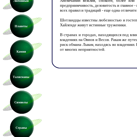
Англичанин вежлив, спокоен, более или
Любовный
предприимчивость, деловитость и главное -
всех правил и традиций - еще одна отличите
Шотландцы известны любезностью и гостепр
Хайленде живут истинные труженики.
Планеты
В странах и городах, находящихся под вли
владениях на Овнов и Весов. Ракам же путе
риск обмана Львам, находясь во владениях
от многих неприятностей.
Камни
Талисманы
Символы
Страны