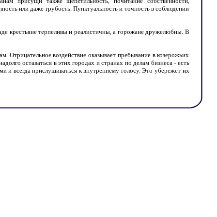
анам присущи также щепетильность, почитание собственности,
анность или даже грубость. Пунктуальность и точность в соблюдении
аде крестьяне терпеливы и реалистичны, а горожане дружелюбны. В
ам. Отрицательное воздействие оказывает пребывание в козерожьих
долго оставаться в этих городах и странах по делам бизнеса - есть
ми и всегда прислушиваться к внутреннему голосу. Это убережет их