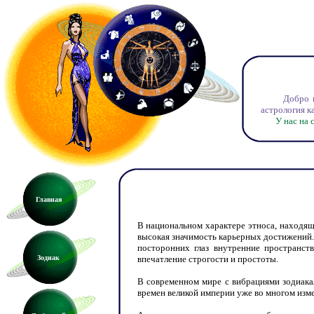
Добро пожал
астрология к
У нас на сай
Главная
В национальном характере этноса, находящ
высокая значимость карьерных достижений.
посторонних глаз внутренние пространст
Зодиак
впечатление строгости и простоты.
В современном мире с вибрациями зодиакал
времен великой империи уже во многом изм