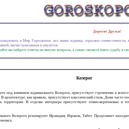
Дорогие Друзья!
овать в Мир Гороскопов: все знаки зодиака, гороскоп совместимости, вос
амней, магия талисманов и амулетов.
те вы найдете ответы на многие вопросы, а также сможете взять судьбу в свои
Козерог
его под влиянием зодиакального Козерога, присутствует стремление к ясност
 В архитектуре, как правило, присутствует классический стиль. Дома часто 
ва территории. В отделке интерьера присутствуют темно-коричневые и те
ьного Козерога резонируют Ирландия, Израиль, Тибет. Продолжает находить
енились.