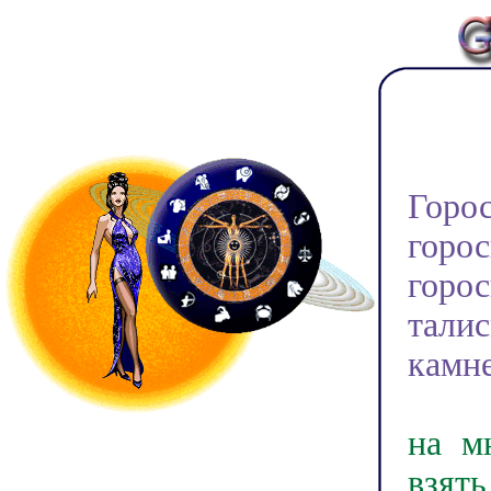
Доб
Горо
горо
горо
тали
камне
У на
на м
взят