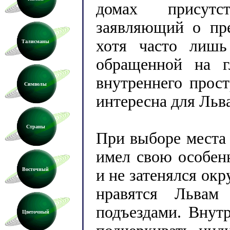
домах присутст
заявляющий о пре
хотя часто лишь
Талисманы
обращенной на г
внутреннего прост
Символы
интересна для Льва
Страны
При выборе места
имел свою особен
Восточный
и не затенялся о
нравятся Льва
подъездами. Внут
Цветочный