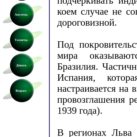
подчеркивать инд
коем случае не со
Амулеты
дороговизной.
Таланты
Под покровительс
мира оказывают
Бразилия. Частич
Деньги
Испания, кото
настраивается на 
Возраст
провозглашения р
1939 года).
В регионах Льва 