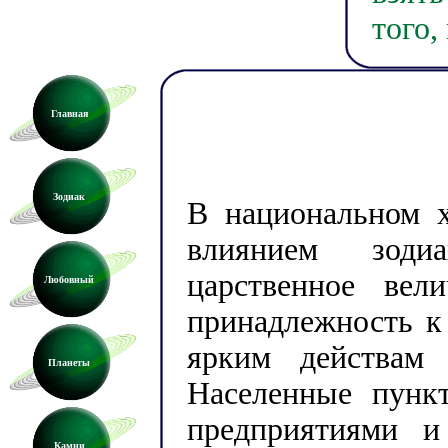
того,
Главная
Зодиак
В национальном х
влиянием зодиа
царственное вел
Любовный
принадлежность к
ярким действам 
Планеты
Населенные пунк
предприятиями и
Камни