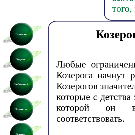
того,
Козеро
Главная
Зодиак
Любые ограничени
Козерога начнут 
Козерогов значите
Любовный
которые с детства
которой он 
Планеты
соответствовать.
Камни