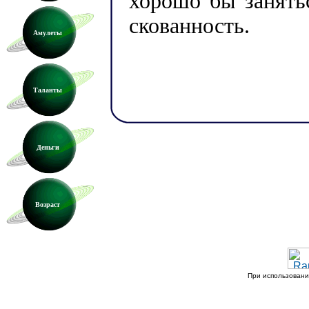
хорошо бы занять
скованность.
Амулеты
Таланты
Деньги
Возраст
При использовани