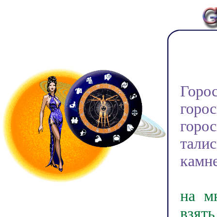
Доб
Горо
горо
горо
тали
камне
У на
на м
взят