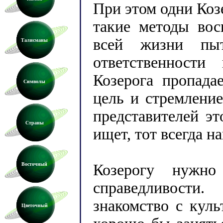
При этом одни Коз
такие методы вос
всей жизни пыт
Талисманы
ответственности
Козерога пропадае
Символы
цель и стремлени
представителей эт
Страны
ищет, тот всегда на
Восточный
Козерогу нужно
справедливости
знакомство с куль
Цветочный