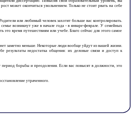
защитили диссертацию. Повысив свой образовательный уровень, вы
 рост может окончиться увольнением. Только не стоит рвать на себе
Родители или любимый человек захотят больше вас контролировать.
емье возникнут уже в начале года - в январе-феврале. У семейных
ть это время путешествиям или учебе. Благо сейчас для этого самое
нет заметно меньше. Некоторые люди вообще уйдут из вашей жизни.
бе результаты недостатка общения: их деловые связи и доступ к
 период борьбы и преодоления. Если вас повысят в должности, это
осстановление утраченного.