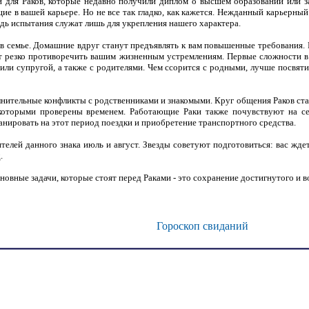
й для Раков, которые недавно получили диплом о высшем образовании или 
е в вашей карьере. Но не все так гладко, как кажется. Нежданный карьерный
едь испытания служат лишь для укрепления нашего характера.
в семье. Домашние вдруг станут предъявлять к вам повышенные требования. 
ет резко противоречить вашим жизненным устремлениям. Первые сложности в с
или супругой, а также с родителями. Чем ссорится с родными, лучше посвяти
лнительные конфликты с родственниками и знакомыми. Круг общения Раков ста
 которыми проверены временем. Работающие Раки также почувствуют на се
нировать на этот период поездки и приобретение транспортного средства.
елей данного знака июль и август. Звезды советуют подготовиться: вас ждет
.
овные задачи, которые стоят перед Раками - это сохранение достигнутого и в
Гороскоп свиданий