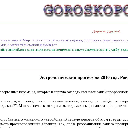
Дорогие Друзья!
овать в Мир Гороскопов: все знаки зодиака, гороскоп совместимости, вос
амней, магия талисманов и амулетов.
те вы найдете ответы на многие вопросы, а также сможете взять судьбу в свои
Астрологический прогноз на 2010 год: Рак
т серьезные перемены, которые в первую очередь касаются вашей профессиона
е из того, что они до сих пор считали важным, неожиданно отойдет на второ
ь дальше?". Многие цели, к которым вы стремились раньше, и приоритеты
естройка всего жизненного устройства. В первую очередь об этом говорят 
еть противоположный характер. Так, после реорганизации вашего предпри