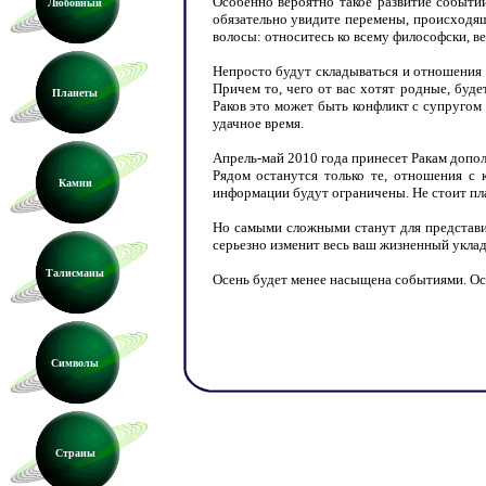
Особенно вероятно такое развитие событи
Любовный
обязательно увидите перемены, происходящи
волосы: относитесь ко всему философски, в
Непросто будут складываться и отношения 
Причем то, чего от вас хотят родные, буд
Планеты
Раков это может быть конфликт с супругом 
удачное время.
Апрель-май 2010 года принесет Ракам допо
Рядом останутся только те, отношения с
Камни
информации будут ограничены. Не стоит пла
Но самыми сложными станут для представит
серьезно изменит весь ваш жизненный уклад
Талисманы
Осень будет менее насыщена событиями. Осн
Символы
Страны