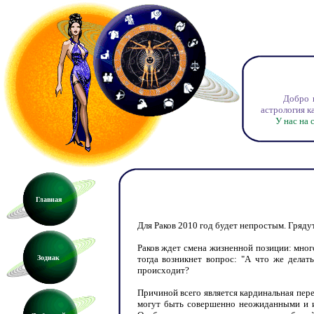
Добро пожал
астрология к
У нас на сай
Главная
Для Раков 2010 год будет непростым. Гряду
Раков ждет смена жизненной позиции: много
Зодиак
тогда возникнет вопрос: "А что же делат
происходит?
Причиной всего является кардинальная пер
могут быть совершенно неожиданными и им