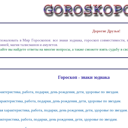
Дорогие Друзья!
овать в Мир Гороскопов: все знаки зодиака, гороскоп совместимости, вос
амней, магия талисманов и амулетов.
те вы найдете ответы на многие вопросы, а также сможете взять судьбу в свои
Гороскоп - знаки зодиака
актеристика,
работа,
подарки,
день рождения,
дети,
здоровье по звездам.
арактеристика,
работа,
подарки,
день рождения,
дети,
здоровье по звездам.
ая характеристика,
работа,
подарки,
день рождения,
дети,
здоровье по звездам.
актеристика,
работа,
подарки,
день рождения,
дети,
здоровье по звездам.