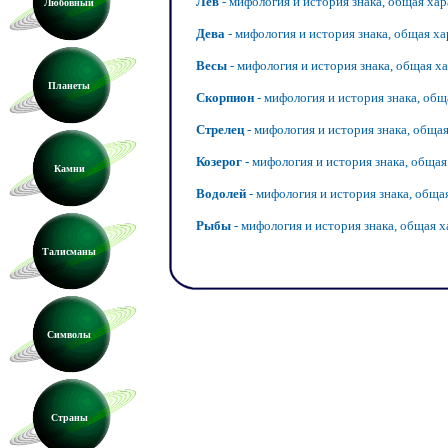
Лев
-
мифология и история знака,
общая хар
Любовный
Дева
-
мифология и история знака,
общая ха
Весы
-
мифология и история знака,
общая ха
Планеты
Скорпион
-
мифология и история знака,
общ
Стрелец
-
мифология и история знака,
общая
Козерог
-
мифология и история знака,
общая
Камни
Водолей
-
мифология и история знака,
общая
Рыбы
-
мифология и история знака,
общая х
Талисманы
Символы
Страны