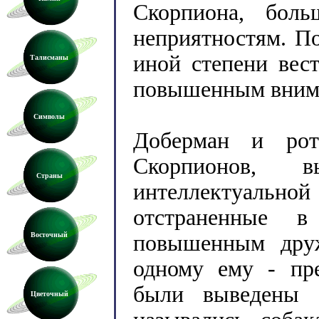
Скорпиона, бол
неприятностям. По
иной степени вес
Талисманы
повышенным вним
Символы
Доберман и ротв
Скорпионов, 
Страны
интеллектуальной
отстраненные в
Восточный
повышенным друж
одному ему - пре
были выведены 
Цветочный