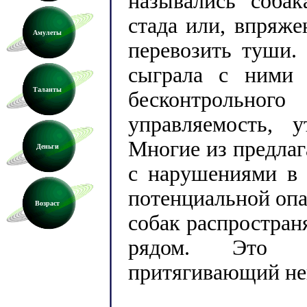
назывались соба
стада или, впряже
Амулеты
перевозить туши.
сыграла с ними 
Таланты
бесконтрольного
управляемость, 
Многие из предлаг
Деньги
с нарушениями в 
потенциальной оп
Возраст
собак распростран
рядом. Это м
притягивающий не