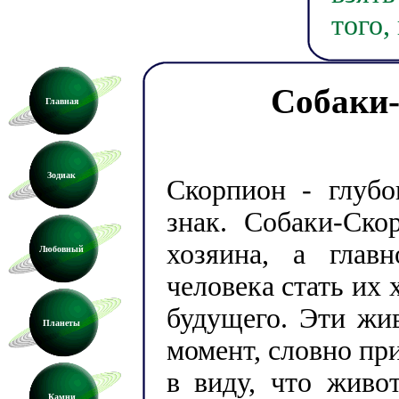
того,
Собаки
Главная
Зодиак
Скорпион - глубо
знак. Собаки-Ско
хозяина, а глав
Любовный
человека стать их
будущего. Эти жи
Планеты
момент, словно пр
в виду, что живо
Камни