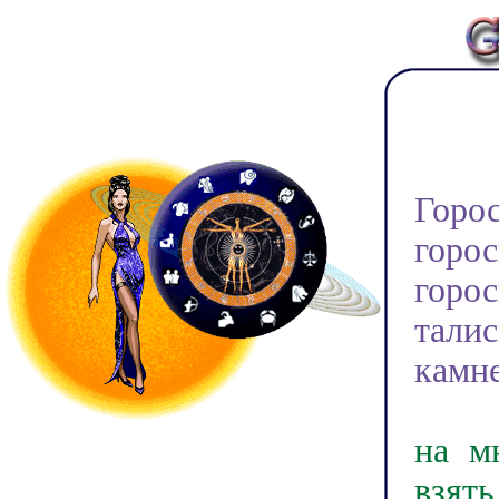
Доб
Горо
горо
горо
тали
камне
У на
на м
взят